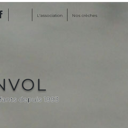
Accueil
L'association
Nos crèches
ENVOL
fants depuis 1993