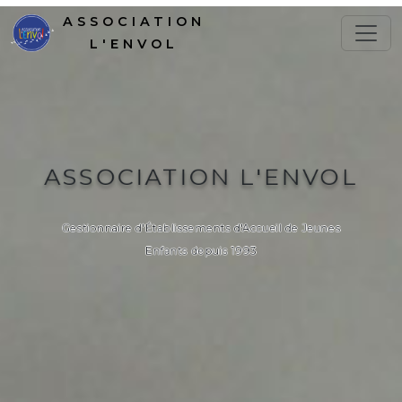
ASSOCIATION
L'ENVOL
ASSOCIATION L'ENVOL
Gestionnaire d'Établissements d'Accueil de Jeunes
Enfants depuis 1993