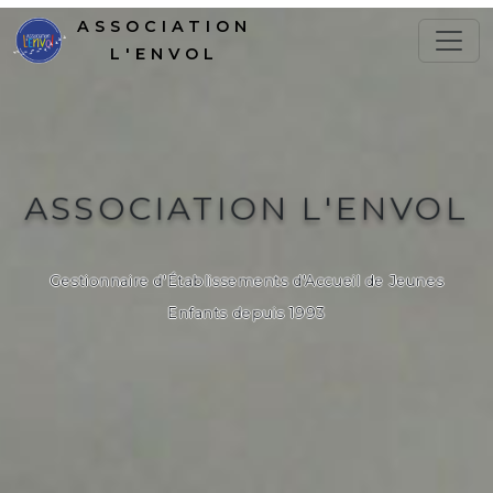
ASSOCIATION
L'ENVOL
ASSOCIATION L'ENVOL
Gestionnaire d'Établissements d'Accueil de Jeunes
Enfants depuis 1993